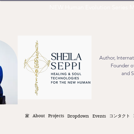
NEW Human Evolution Series M
Author, Interna
Founder of
and S
家
About
Projects
コンタクト
Dropdown
Events