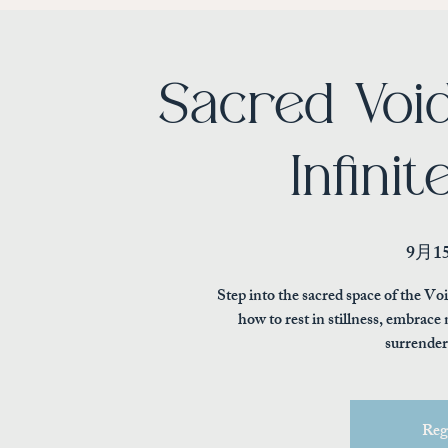
Sacred Voi
Infinit
9月1
Step into the sacred space of the Voi
how to rest in stillness, embrac
surrender
Regi