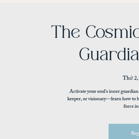
The Cosmic
Guardi
Thứ 2,
Activate your soul’s inner guardia
keeper, or visionary—learn how to h
force in
Regi