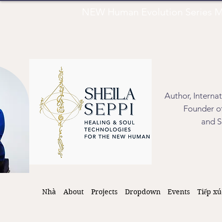
NEW Human Evolution Series M
Author, Interna
Founder of
and S
Nhà
About
Projects
Dropdown
Events
Tiếp xú